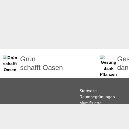
Grün
Ge
schafft Oasen
dan
Startseite
Raumbegrünungen
Mumifizierte
Pflanzen
Vertikalbergrünungen
Textilpflanzen
Hydrokulturen