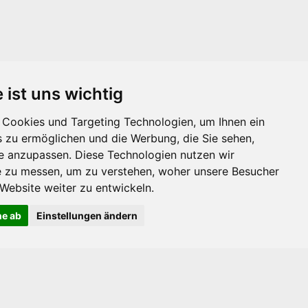
 ist uns wichtig
Cookies und Targeting Technologien, um Ihnen ein
s zu ermöglichen und die Werbung, die Sie sehen,
Kontaktieren
se anzupassen. Diese Technologien nutzen wir
Sie uns
 zu messen, um zu verstehen, woher unsere Besucher
ebsite weiter zu entwickeln.
ne ab
Einstellungen ändern
Folgen Sie uns auf
Social Media