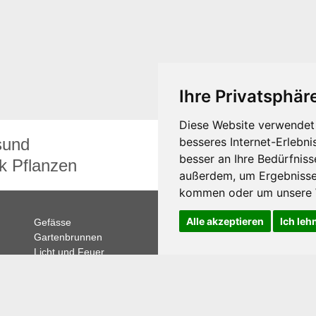
Ihre Privatsphäre
Diese Website verwendet 
sund
besseres Internet-Erlebni
Video
besser an Ihre Bedürfnis
k Pflanzen
Rundgang
außerdem, um Ergebnisse
kommen oder um unsere W
Alle akzeptieren
Ich leh
Gefässe
Casa Verde Innen
+
Gartenbrunnen
Aussenbegrünung
Licht und Feuer
AG
Accessoires und
Rorschacherstr. 308
Zubehör
9016 St.Gallen
Plaung und
Beratung